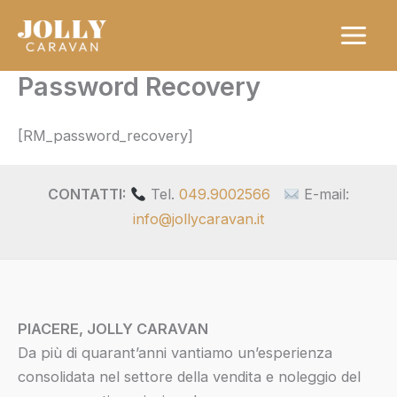
Vai
al
contenuto
Password Recovery
[RM_password_recovery]
CONTATTI:
Tel.
049.9002566
E-mail:
info@jollycaravan.it
PIACERE, JOLLY CARAVAN
Da più di quarant’anni vantiamo un’esperienza
consolidata nel settore della vendita e noleggio del